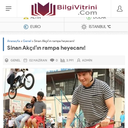
Dizel Jeneratörler
ALTIN
DOLAR
EURO
İSTANBUL
°C
Anasayfa
»
Genel
»
Sinan Akçıl’ın rampa heyecanı!
Sinan Akçıl’ın rampa heyecanı!
GENEL
02 HAZIRAN
0
3.991
ADMIN