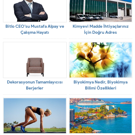
Bitlo CEO’su Mustafa Alpay ve
Kimyevi Madde İhtiyaçlarınız
Çalışma Hayatı
İçin Doğru Adres
Dekorasyonun Tamamlayıcısı
Biyokimya Nedir, Biyokimya
Berjerler
Bilimi Özellikleri