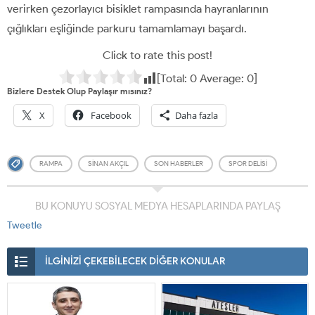
verirken çezorlayıcı bisiklet rampasında hayranlarının
çığlıkları eşliğinde parkuru tamamlamayı başardı.
Click to rate this post!
[Total:
0
Average:
0
]
Bizlere Destek Olup Paylaşır mısınız?
X
Facebook
Daha fazla
RAMPA
SINAN AKÇIL
SON HABERLER
SPOR DELISI
BU KONUYU SOSYAL MEDYA HESAPLARINDA PAYLAŞ
Tweetle
İLGİNİZİ ÇEKEBİLECEK DİĞER KONULAR