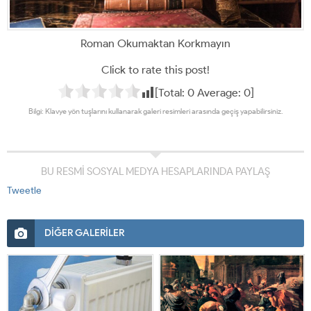
Roman Okumaktan Korkmayın
Click to rate this post!
[Total:
0
Average:
0
]
Bilgi: Klavye yön tuşlarını kullanarak galeri resimleri arasında geçiş yapabilirsiniz.
BU RESMİ SOSYAL MEDYA HESAPLARINDA PAYLAŞ
Tweetle
DİĞER GALERİLER