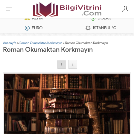
Dizel Jeneratörler
ALTIN
DOLAR
EURO
İSTANBUL
°C
Anasayfa
»
Roman Okumaktan Korkmayın
»
Roman Okumaktan Korkmayın
Roman Okumaktan Korkmayın
1
2