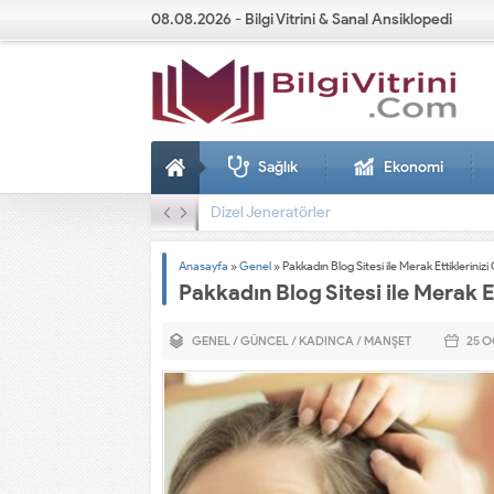
08.08.2026 - Bilgi Vitrini & Sanal Ansiklopedi
Sağlık
Ekonomi
Dizel Jeneratörler
Anasayfa
»
Genel
»
Pakkadın Blog Sitesi ile Merak Ettikleriniz
Pakkadın Blog Sitesi ile Merak E
GENEL
/
GÜNCEL
/
KADINCA
/
MANŞET
25 