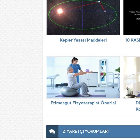
Kepler Yasası Maddeleri
10 KA
Etimesgut Fizyoterapist Önerisi
Di
Ko
ZİYARETÇİ YORUMLARI