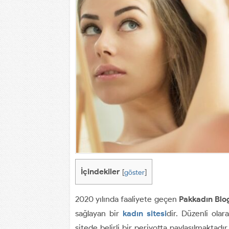
İçindekiler
[
göster
]
2020 yılında faaliyete geçen
Pakkadın Blo
sağlayan bir
kadın sitesi
dir. Düzenli olar
sitede belirli bir periyotta paylaşılmaktadı