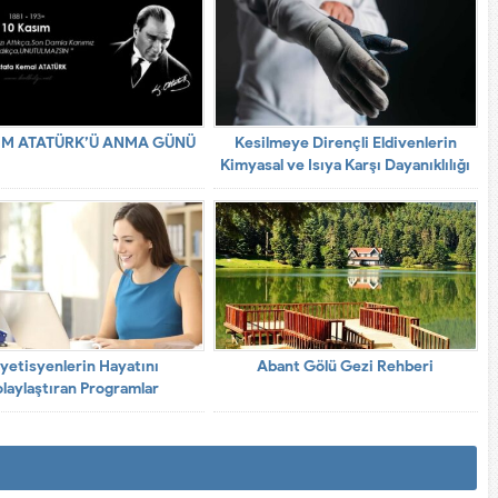
SIM ATATÜRK’Ü ANMA GÜNÜ
Kesilmeye Dirençli Eldivenlerin
Kimyasal ve Isıya Karşı Dayanıklılığı
yetisyenlerin Hayatını
Abant Gölü Gezi Rehberi
laylaştıran Programlar