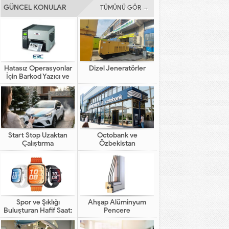
GÜNCEL KONULAR
TÜMÜNÜ GÖR →
Hatasız Operasyonlar
Dizel Jeneratörler
İçin Barkod Yazıcı ve
Otomasyon Sistemleri
Start Stop Uzaktan
Octobank ve
Çalıştırma
Özbekistan
Bankalarının Dijital
Finansal Altyapının
Gelişimindeki Yeni Rolü
Spor ve Şıklığı
Ahşap Alüminyum
Buluşturan Hafif Saat:
Pencere
HUAWEI WATCH FIT 5
Pro