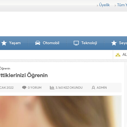
Üyelik
Tüm Y
Yaşam
Otomobil
Teknoloji
Sey
AL
i Öğrenin
ttiklerinizi Öğrenin
OCAK
2022
0
YORUM
3.160
KEZ OKUNDU
ADMIN
Sırtlanlar hamile zebraya saldırdı