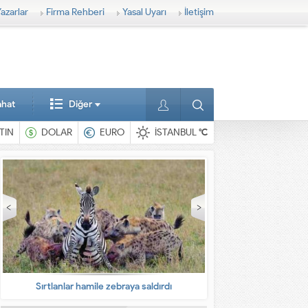
azarlar
Firma Rehberi
Yasal Uyarı
İletişim
ahat
Diğer
TIN
DOLAR
EURO
İSTANBUL
°C
En ilginç hayvanlar
Babalarına bıra