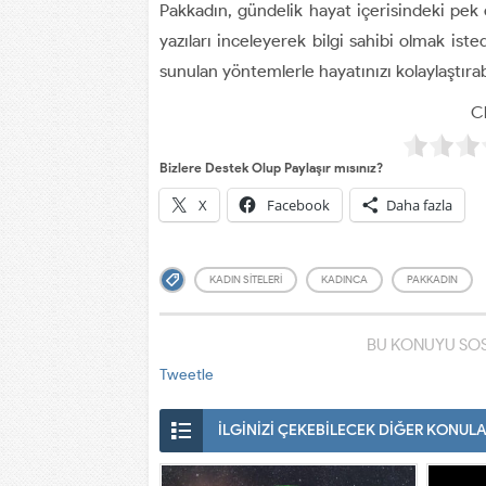
Pakkadın, gündelik hayat içerisindeki pek 
yazıları inceleyerek bilgi sahibi olmak iste
sunulan yöntemlerle hayatınızı kolaylaştırabi
Cl
Bizlere Destek Olup Paylaşır mısınız?
X
Facebook
Daha fazla
KADIN SITELERI
KADINCA
PAKKADIN
BU KONUYU SOS
Tweetle
İLGİNİZİ ÇEKEBİLECEK DİĞER KONUL