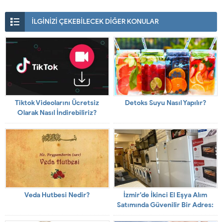
İLGİNİZİ ÇEKEBİLECEK DİĞER KONULAR
Tiktok Videolarını Ücretsiz
Detoks Suyu Nasıl Yapılır?
Olarak Nasıl İndirebiliriz?
Veda Hutbesi Nedir?
İzmir’de İkinci El Eşya Alım
Satımında Güvenilir Bir Adres:
Doğan Spot Eşya İzmir