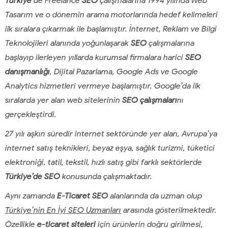
Türkiye
de Freelance
SEO
çalışmalarına 1994 yılında Web
Tasarım ve o dönemin arama motorlarında hedef kelimeleri
ilk sıralara çıkarmak ile başlamıştır. İnternet, Reklam ve Bilgi
Teknolojileri alanında yoğunlaşarak
SEO
çalışmalarına
başlayıp ilerleyen yıllarda kurumsal firmalara harici
SEO
danışmanlığı
, Dijital Pazarlama, Google Ads ve Google
Analytics hizmetleri vermeye başlamıştır. Google’da ilk
sıralarda yer alan web sitelerinin
SEO çalışmaları
nı
gerçekleştirdi.
27 yılı aşkın süredir internet sektöründe yer alan, Avrupa’ya
internet satış teknikleri, beyaz eşya, sağlık turizmi, tüketici
elektroniği, tatil, tekstil, hızlı satış gibi farklı sektörlerde
Türkiye’de SEO
konusunda çalışmaktadır.
Aynı zamanda
E-Ticaret SEO
alanlarında da uzman olup
Türkiye’nin En İyi SEO Uzmanları
arasında gösterilmektedir.
Özellikle
e-ticaret siteleri
için ürünlerin doğru girilmesi,