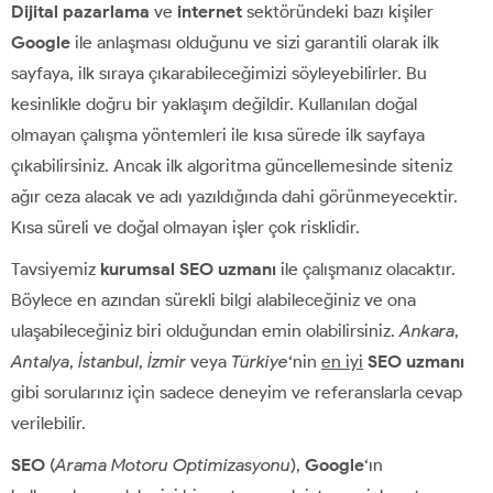
Dijital pazarlama
ve
internet
sektöründeki bazı kişiler
Google
ile anlaşması olduğunu ve sizi garantili olarak ilk
sayfaya, ilk sıraya çıkarabileceğimizi söyleyebilirler. Bu
kesinlikle doğru bir yaklaşım değildir. Kullanılan doğal
olmayan çalışma yöntemleri ile kısa sürede ilk sayfaya
çıkabilirsiniz. Ancak ilk algoritma güncellemesinde siteniz
ağır ceza alacak ve adı yazıldığında dahi görünmeyecektir.
Kısa süreli ve doğal olmayan işler çok risklidir.
Tavsiyemiz
kurumsal SEO uzmanı
ile çalışmanız olacaktır.
Böylece en azından sürekli bilgi alabileceğiniz ve ona
ulaşabileceğiniz biri olduğundan emin olabilirsiniz.
Ankara
,
Antalya
,
İstanbul
,
İzmir
veya
Türkiye
‘nin
en iyi
SEO uzmanı
gibi sorularınız için sadece deneyim ve referanslarla cevap
verilebilir.
SEO
(
Arama Motoru Optimizasyonu
),
Google
‘ın