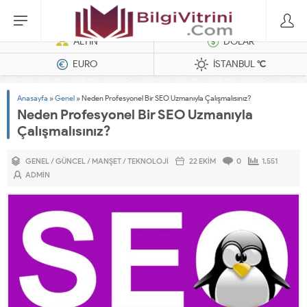
Dizel Jeneratörler
ALTIN
DOLAR
EURO
İSTANBUL
°C
Anasayfa
»
Genel
»
Neden Profesyonel Bir SEO Uzmanıyla Çalışmalısınız?
Neden Profesyonel Bir SEO Uzmanıyla
Çalışmalısınız?
GENEL
/
GÜNCEL
/
MANŞET
/
TEKNOLOJI
22 EKIM
0
1.551
ADMIN