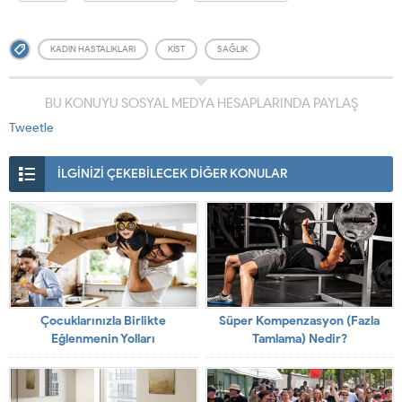
KADIN HASTALIKLARI
KIST
SAĞLIK
BU KONUYU SOSYAL MEDYA HESAPLARINDA PAYLAŞ
Tweetle
İLGİNİZİ ÇEKEBİLECEK DİĞER KONULAR
Çocuklarınızla Birlikte
Süper Kompenzasyon (Fazla
Eğlenmenin Yolları
Tamlama) Nedir?