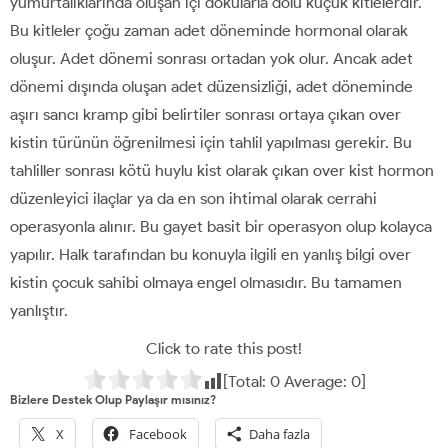
yumurtalıklarında oluşan içi dokularla dolu küçük kitlelerdir.
Bu kitleler çoğu zaman adet döneminde hormonal olarak
oluşur. Adet dönemi sonrası ortadan yok olur. Ancak adet
dönemi dışında oluşan adet düzensizliği, adet döneminde
aşırı sancı kramp gibi belirtiler sonrası ortaya çıkan over
kistin türünün öğrenilmesi için tahlil yapılması gerekir. Bu
tahliller sonrası kötü huylu kist olarak çıkan over kist hormon
düzenleyici ilaçlar ya da en son ihtimal olarak cerrahi
operasyonla alınır. Bu gayet basit bir operasyon olup kolayca
yapılır. Halk tarafından bu konuyla ilgili en yanlış bilgi over
kistin çocuk sahibi olmaya engel olmasıdır. Bu tamamen
yanlıştır.
Click to rate this post!
[Total:
0
Average:
0
]
Bizlere Destek Olup Paylaşır mısınız?
X
Facebook
Daha fazla