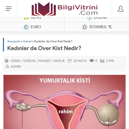
Dizel Jeneratörler
ALTIN
DOLAR
EURO
İSTANBUL
°C
Anasayfa
»
Genel
»
Kadınlar da Over Kist Nedir?
Kadınlar da Over Kist Nedir?
GENEL
/
GÜNCEL
/
MANŞET
/
SAĞLIK
22 MAYIS
0
3.398
ADMIN