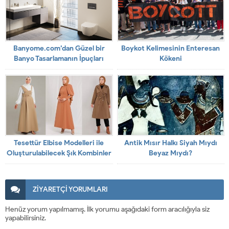
Banyome.com’dan Güzel bir
Boykot Kelimesinin Enteresan
Banyo Tasarlamanın İpuçları
Kökeni
Tesettür Elbise Modelleri ile
Antik Mısır Halkı Siyah Mıydı
Oluşturulabilecek Şık Kombinler
Beyaz Mıydı?
ZİYARETÇİ YORUMLARI
Henüz yorum yapılmamış. İlk yorumu aşağıdaki form aracılığıyla siz
yapabilirsiniz.