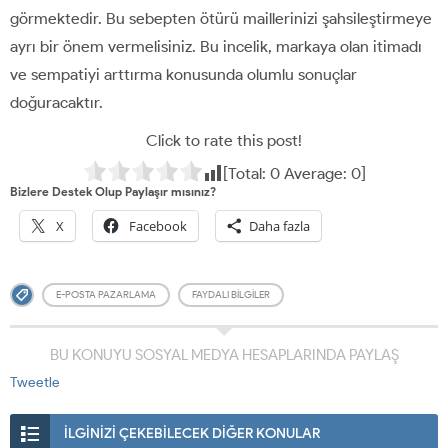
görmektedir. Bu sebepten ötürü maillerinizi şahsileştirmeye
ayrı bir önem vermelisiniz. Bu incelik, markaya olan itimadı
ve sempatiyi arttırma konusunda olumlu sonuçlar
doğuracaktır.
Click to rate this post!
[Total:
0
Average:
0
]
Bizlere Destek Olup Paylaşır mısınız?
X
Facebook
Daha fazla
E-POSTA PAZARLAMA
FAYDALI BILGILER
BU KONUYU SOSYAL MEDYA HESAPLARINDA PAYLAŞ
Tweetle
İLGİNİZİ ÇEKEBİLECEK DİĞER KONULAR