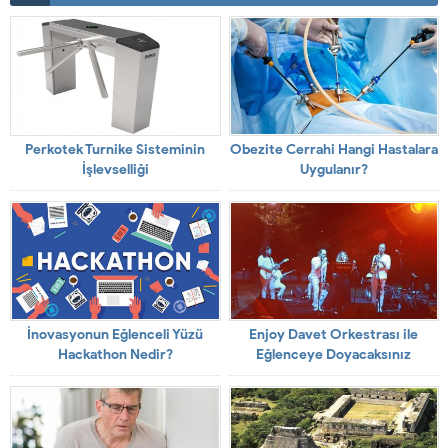
Perkotek Turnike Sisteminin
Obezite Cerrahi Hangi Hastalara
İşlevselliği
Uygulanır?
İnovasyonun Eğlenceli Yüzü
Enjoy Davet Orkestrası ile
Hackathon Nedir?
Eğlenceye Doyacaksınız