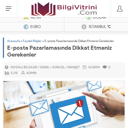
Dizel Jeneratörler
ALTIN
DOLAR
EURO
İSTANBUL
°C
Anasayfa
»
Faydalı Bilgiler
»
E-posta Pazarlamasında Dikkat Etmeniz Gerekenler
E-posta Pazarlamasında Dikkat Etmeniz
Gerekenler
FAYDALI BILGILER
/
GENEL
/
GÜNCEL
/
MANŞET
02 EKIM
0
3.215
ADMIN