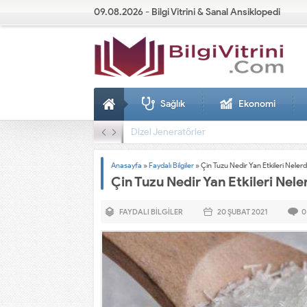
09.08.2026 - Bilgi Vitrini & Sanal Ansiklopedi
Sağlık
Ekonomi
Dizel Jeneratörler
Anasayfa
»
Faydalı Bilgiler
»
Çin Tuzu Nedir Yan Etkileri Nelerd
Çin Tuzu Nedir Yan Etkileri Nele
FAYDALI BILGILER
20 ŞUBAT
2021
0