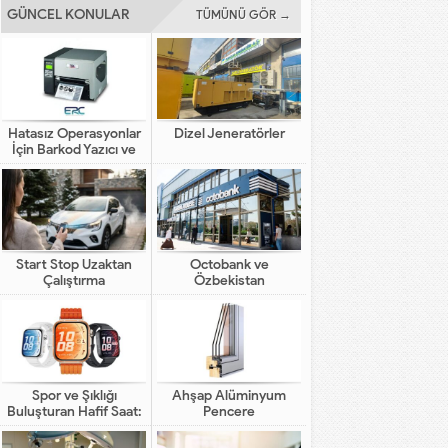
GÜNCEL KONULAR
TÜMÜNÜ GÖR →
Hatasız Operasyonlar
Dizel Jeneratörler
İçin Barkod Yazıcı ve
Otomasyon Sistemleri
Start Stop Uzaktan
Octobank ve
Çalıştırma
Özbekistan
Bankalarının Dijital
Finansal Altyapının
Gelişimindeki Yeni Rolü
Spor ve Şıklığı
Ahşap Alüminyum
Buluşturan Hafif Saat:
Pencere
HUAWEI WATCH FIT 5
Pro