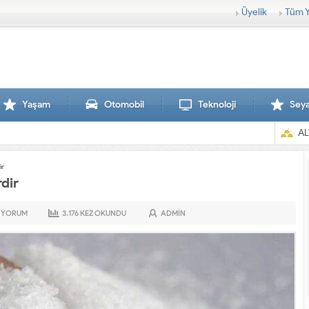
Üyelik
Tüm Y
Yaşam
Otomobil
Teknoloji
Sey
AL
ir
rdir
YORUM
3.176
KEZ OKUNDU
ADMIN