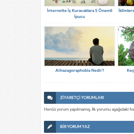
İnternette İş Kuracaklara 5 Önemli
İklimler
İpucu
Athazagoraphobia Nedir?
Keç
ZİYARETÇİ YORUMLARI
Henüz yorum yapılmamış. İlk yorumu aşağıdaki form a
BİR YORUM YAZ