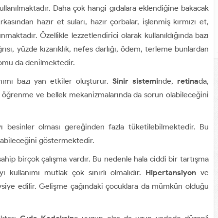
kullanılmaktadır. Daha çok hangi gıdalara eklendiğine bakacak
kasından hazır et suları, hazır çorbalar, işlenmiş kırmızı et,
nmaktadır. Özellikle lezzetlendirici olarak kullanıldığında bazı
ağrısı, yüzde kızarıklık, nefes darlığı, ödem, terleme bunlardan
romu da denilmektedir.
ımı bazı yan etkiler oluşturur.
Sinir sistemi
nde,
retina
da,
gibi öğrenme ve bellek mekanizmalarında da sorun olabileceğini
yı besinler olması gereğinden fazla tüketilebilmektedir. Bu
labileceğini göstermektedir.
ahip birçok çalışma vardır. Bu nedenle hala ciddi bir tartışma
ı kullanımı mutlak çok sınırlı olmalıdır.
Hipertansiyon
ve
avsiye edilir. Gelişme çağındaki çocuklara da mümkün olduğu