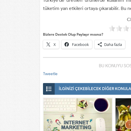
Türkiye’de üretilen ürünlerde kullanım m
tüketim yan etkileri ortaya çıkarabilir. B
Cl
Bizlere Destek Olup Paylaşır mısınız?
X
Facebook
Daha fazla
BU KONUYU SOS
Tweetle
İLGİNİZİ ÇEKEBİLECEK DİĞER KONUL