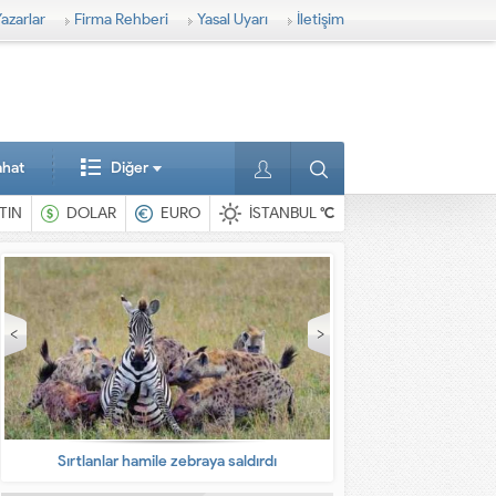
azarlar
Firma Rehberi
Yasal Uyarı
İletişim
ahat
Diğer
TIN
DOLAR
EURO
İSTANBUL
°C
Sırtlanlar hamile zebraya saldırdı
En ilginç 