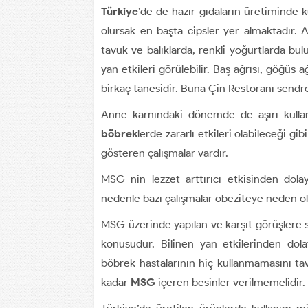
Türkiye
’de de hazır gıdaların üretiminde 
olursak en başta cipsler yer almaktadır. Ar
tavuk ve balıklarda, renkli yoğurtlarda bulu
yan etkileri görülebilir. Baş ağrısı, göğüs 
birkaç tanesidir. Buna Çin Restoranı send
Anne karnındaki dönemde de aşırı kullan
böbrek
lerde zararlı etkileri olabileceği 
gösteren çalışmalar vardır.
MSG nin lezzet arttırıcı etkisinden dola
nedenle bazı çalışmalar obeziteye neden o
MSG üzerinde yapılan ve karşıt görüşlere s
konusudur. Bilinen yan etkilerinden dolay
böbrek hastalarının hiç kullanmamasını t
kadar
MSG
içeren besinler verilmemelidir.