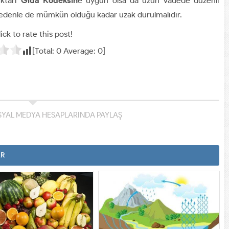
iktarı
Gıda Kodeksin
e uygun olsa da uzun vadede düzenli
u nedenle de mümkün olduğu kadar uzak durulmalıdır.
ick to rate this post!
[Total:
0
Average:
0
]
YAL MEDYA HESAPLARINDA PAYLAŞ
AR