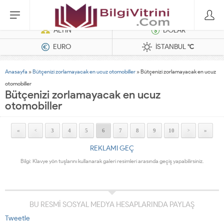
Hatasız Operasyonlar İçin Barkod Yazıcı ve Otomasyon Sistemleri
ALTIN
DOLAR
EURO
İSTANBUL
°C
Anasayfa
»
Bütçenizi zorlamayacak en ucuz otomobiller
»
Bütçenizi zorlamayacak en ucuz
otomobiller
Bütçenizi zorlamayacak en ucuz
otomobiller
«
3
4
5
6
7
8
9
10
»
<
>
REKLAMI GEÇ
Bilgi: Klavye yön tuşlarını kullanarak galeri resimleri arasında geçiş yapabilirsiniz.
BU RESMİ SOSYAL MEDYA HESAPLARINDA PAYLAŞ
Tweetle