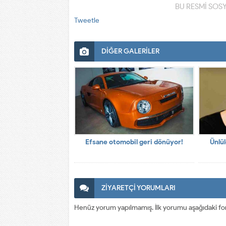
BU RESMİ SOS
Tweetle
DİĞER GALERİLER
Efsane otomobil geri dönüyor!
Ünlül
ZİYARETÇİ YORUMLARI
Henüz yorum yapılmamış. İlk yorumu aşağıdaki form a