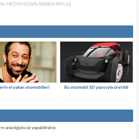
YAL MEDYA HESAPLARINDA PAYLAŞ
erin el yakan otomobilleri
Bu otomobil 3D yazıcıyla üretildi
racılığıyla siz yapabilirsiniz.