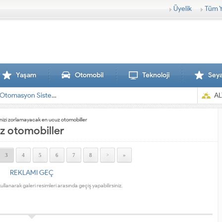
Üyelik
Tüm Y
Yaşam
Otomobil
Teknoloji
Sey
Hatasız Operasyonlar İçin Barkod Yazıcı ve Otomasyon Sistemleri
AL
izi zorlamayacak en ucuz otomobiller
z otomobiller
3
4
5
6
7
8
»
>
REKLAMI GEÇ
kullanarak galeri resimleri arasında geçiş yapabilirsiniz.