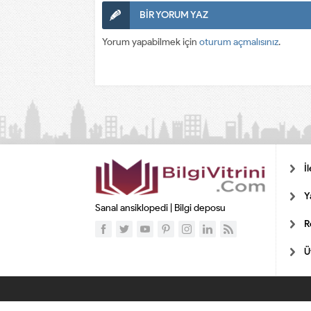
BİR YORUM YAZ
Yorum yapabilmek için
oturum açmalısınız
.
İ
Y
Sanal ansiklopedi | Bilgi deposu
R
Ü