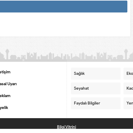
letişim
Sağlık
Ek
asal Uyarı
Seyahat
Kad
eklam
Faydalı Bilgiler
Yem
yelik
Bilgi Vitrini
Sanal ansiklopedi | Bilgi deposu