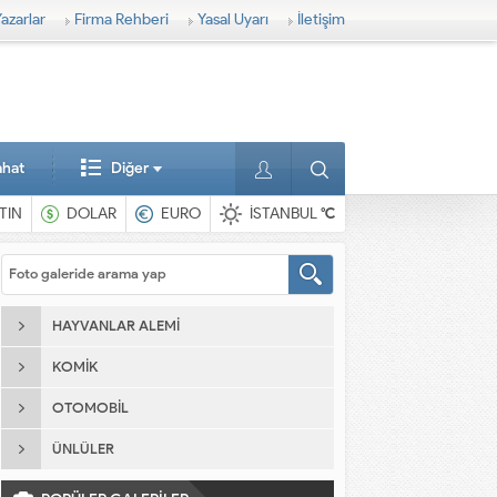
azarlar
Firma Rehberi
Yasal Uyarı
İletişim
ahat
Diğer
TIN
DOLAR
EURO
İSTANBUL
°C
HAYVANLAR ALEMI
KOMIK
OTOMOBIL
ÜNLÜLER