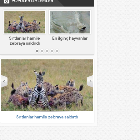
POPÜLER GALERİLER
Sırtlanlar hamile
En ilginç hayvanlar
En komik capsler
zebraya saldırdı
Sırtlanlar hamile zebraya saldırdı
En ilginç 