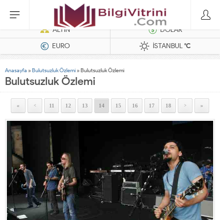
Hatasız Operasyonlar İçin Barkod Yazıcı ve Otomasyon Sistemleri
ALTIN
DOLAR
EURO
İSTANBUL
°C
Anasayfa
»
Bulutsuzluk Özlemi
»
Bulutsuzluk Özlemi
Bulutsuzluk Özlemi
«
11
12
13
14
15
16
17
18
»
<
>