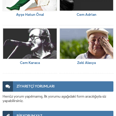
Ayşe Hatun Önal
Cem Adrian
Cem Karaca
Zeki Alasya
ZİYARETÇİ YORUMLARI
Henüz yorum yapılmamış. İlk yorumu aşağıdaki form aracılığıyla siz
yapabilirsiniz.
BİR YORUM YAZ