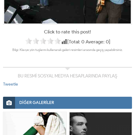
Click to rate this post!
[Total:
0
Average:
0
]
Bilgi: Klavye yön tuşlarını kullanarak galeri resimleri arasında geçiş yapabilirsiniz.
BU RESMİ SOSYAL MEDYA HESAPLARINDA PAYLAŞ
Tweetle
DİĞER GALERİLER