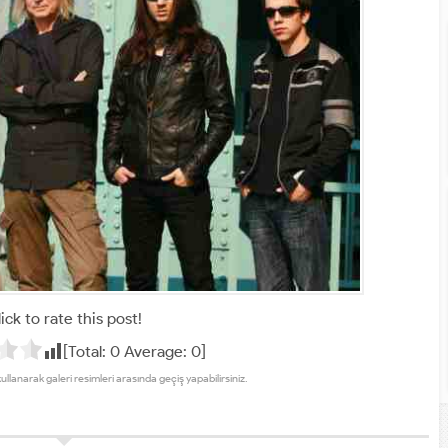
ick to rate this post!
[Total:
0
Average:
0
]
kullanarak galeri resimleri arasında geçiş yapabilirsiniz.