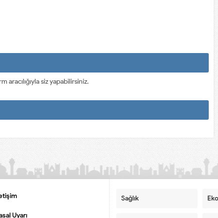
racılığıyla siz yapabilirsiniz.
letişim
Sağlık
Ek
asal Uyarı