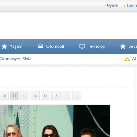
Üyelik
Tüm Y
Yaşam
Otomobil
Teknoloji
Sey
AL
10
11
12
13
14
15
»
>