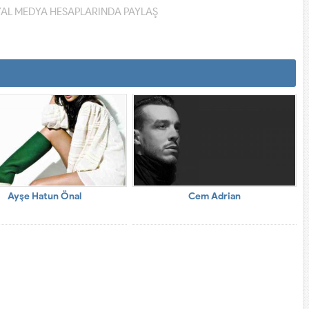
YAL MEDYA HESAPLARINDA PAYLAŞ
Ayşe Hatun Önal
Cem Adrian