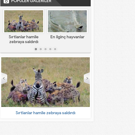
POPÜLER GALERİLER
Sırtlanlar hamile
En ilginç hayvanlar
En komik capsler
zebraya saldırdı
Sırtlanlar hamile zebraya saldırdı
En ilginç 