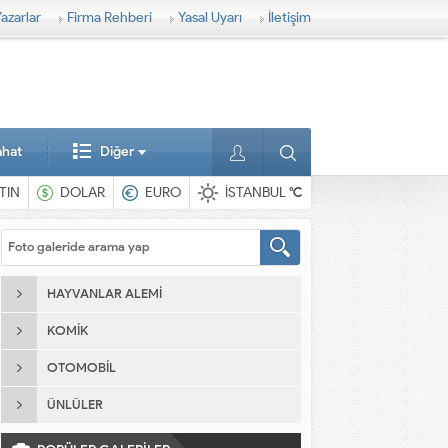
azarlar
Firma Rehberi
Yasal Uyarı
İletişim
ahat
Diğer
TIN
DOLAR
EURO
İSTANBUL
°C
HAYVANLAR ALEMI
KOMIK
OTOMOBIL
ÜNLÜLER