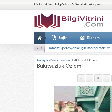
09.08.2026 - Bilgi Vitrini & Sanal Ansiklopedi
Sağlık
Ekonomi
Dizel Jeneratörler
Anasayfa
»
Bulutsuzluk Özlemi
»
Bulutsuzluk Özlemi
Bulutsuzluk Özlemi
«
8
9
<