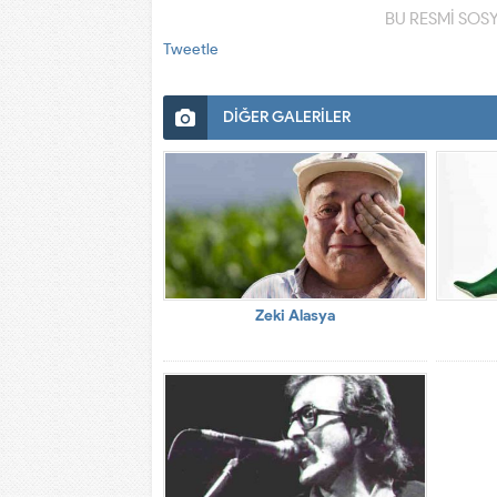
BU RESMİ SOS
Tweetle
DİĞER GALERİLER
Zeki Alasya