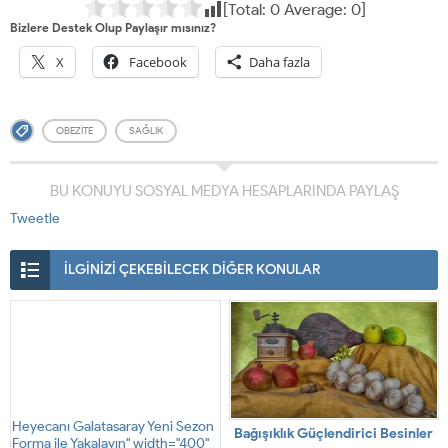
[Total:
0
Average:
0
]
Bizlere Destek Olup Paylaşır mısınız?
X
Facebook
Daha fazla
OBEZITE
SAĞLIK
BU KONUYU SOSYAL MEDYA HESAPLARINDA PAYLAŞ
Tweetle
İLGİNİZİ ÇEKEBİLECEK DİĞER KONULAR
Heyecanı Galatasaray Yeni Sezon
Bağışıklık Güçlendirici Besinler
Forma ile Yakalayın" width="400"