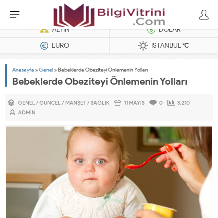
Dizel Jeneratörler
ALTIN
DOLAR
EURO
İSTANBUL
°C
Anasayfa
»
Genel
»
Bebeklerde Obeziteyi Önlemenin Yolları
Bebeklerde Obeziteyi Önlemenin Yolları
GENEL
/
GÜNCEL
/
MANŞET
/
SAĞLIK
11 MAYIS
0
3.210
ADMIN