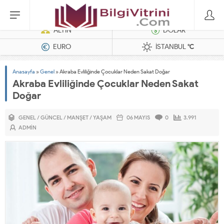
Dizel Jeneratörler
ALTIN
DOLAR
EURO
İSTANBUL
°C
Anasayfa
»
Genel
»
Akraba Evliliğinde Çocuklar Neden Sakat Doğar
Akraba Evliliğinde Çocuklar Neden Sakat
Doğar
GENEL
/
GÜNCEL
/
MANŞET
/
YAŞAM
06 MAYIS
0
3.991
ADMIN