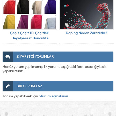
Çeşit Çeşit Tül Çeşitleri
Doping Neden Zararlıdır?
Hayelperest Boncukta
ZİYARETÇİ YORUMLARI
Henüz yorum yapılmamış. İlk yorumu aşağıdaki form aracılığıyla siz
yapabilirsiniz.
BİR YORUM YAZ
Yorum yapabilmek için
oturum açmalısınız
.