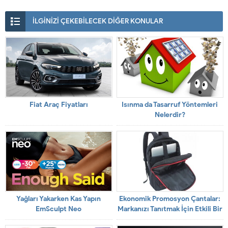
İLGİNİZİ ÇEKEBİLECEK DİĞER KONULAR
Fiat Araç Fiyatları
Isınma da Tasarruf Yöntemleri
Nelerdir?
Yağları Yakarken Kas Yapın
Ekonomik Promosyon Çantalar:
EmSculpt Neo
Markanızı Tanıtmak İçin Etkili Bir
Yol