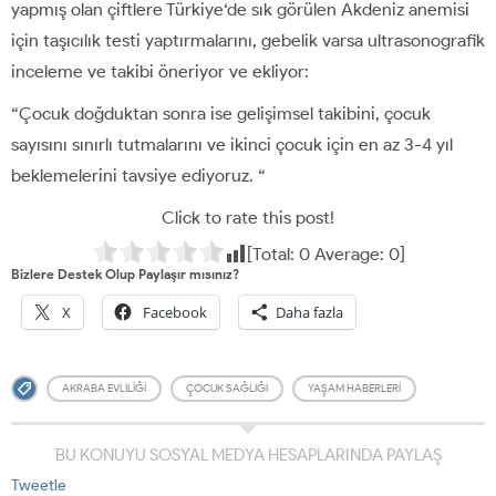
yapmış olan çiftlere Türkiye‘de sık görülen Akdeniz anemisi
için taşıcılık testi yaptırmalarını, gebelik varsa ultrasonografik
inceleme ve takibi öneriyor ve ekliyor:
“Çocuk doğduktan sonra ise gelişimsel takibini, çocuk
sayısını sınırlı tutmalarını ve ikinci çocuk için en az 3-4 yıl
beklemelerini tavsiye ediyoruz. “
Click to rate this post!
[Total:
0
Average:
0
]
Bizlere Destek Olup Paylaşır mısınız?
X
Facebook
Daha fazla
AKRABA EVLILIĞI
ÇOCUK SAĞLIĞI
YAŞAM HABERLERI
BU KONUYU SOSYAL MEDYA HESAPLARINDA PAYLAŞ
Tweetle