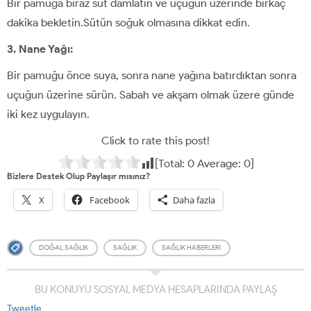
Bir pamuğa biraz süt damlatın ve uçuğun üzerinde birkaç
dakika bekletin.Sütün soğuk olmasına dikkat edin.
3. Nane Yağı:
Bir pamuğu önce suya, sonra nane yağına batırdıktan sonra
uçuğun üzerine sürün. Sabah ve akşam olmak üzere günde
iki kez uygulayın.
Click to rate this post!
[Total:
0
Average:
0
]
Bizlere Destek Olup Paylaşır mısınız?
X
Facebook
Daha fazla
DOĞAL SAĞLIK
SAĞLIK
SAĞLIK HABERLERI
BU KONUYU SOSYAL MEDYA HESAPLARINDA PAYLAŞ
Tweetle