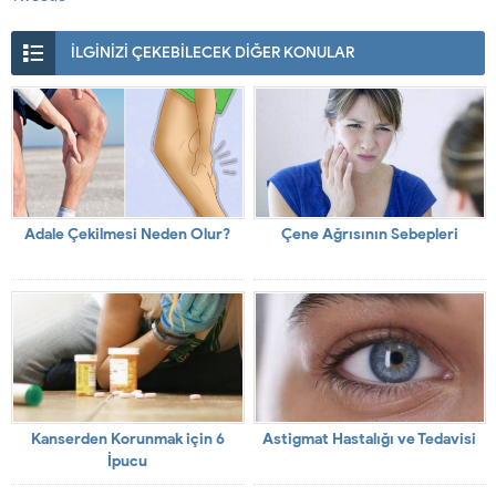
İLGİNİZİ ÇEKEBİLECEK DİĞER KONULAR
Adale Çekilmesi Neden Olur?
Çene Ağrısının Sebepleri
Kanserden Korunmak için 6
Astigmat Hastalığı ve Tedavisi
İpucu