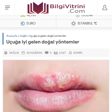
Dizel Jeneratörler
ALTIN
DOLAR
EURO
İSTANBUL
°C
Anasayfa
»
Sağlık
»
Uçuğa iyi gelen doğal yöntemler
Uçuğa iyi gelen doğal yöntemler
SAĞLIK
02 HAZIRAN
0
3.567
ADMIN