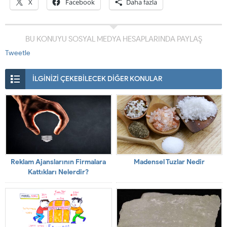
X
Facebook
Daha fazla
BU KONUYU SOSYAL MEDYA HESAPLARINDA PAYLAŞ
Tweetle
İLGİNİZİ ÇEKEBİLECEK DİĞER KONULAR
Reklam Ajanslarının Firmalara
Madensel Tuzlar Nedir
Kattıkları Nelerdir?