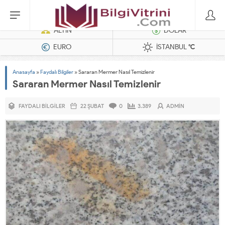
Hatasız Operasyonlar İçin Barkod Yazıcı ve Otomasyon Sistemleri
ALTIN
DOLAR
EURO
İSTANBUL
°C
Anasayfa
»
Faydalı Bilgiler
»
Sararan Mermer Nasıl Temizlenir
Sararan Mermer Nasıl Temizlenir
FAYDALI BILGILER
22 ŞUBAT
0
3.389
ADMIN