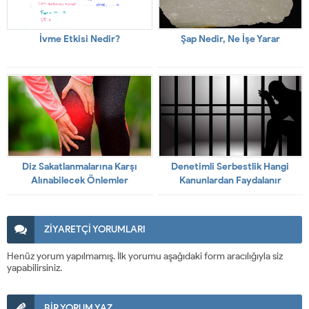
İvme Etkisi Nedir?
Şap Nedir, Ne İşe Yarar
Diz Sakatlanmalarına Karşı
Denetimli Serbestlik Hangi
Alınabilecek Önlemler
Kanunlardan Faydalanır
ZİYARETÇİ YORUMLARI
Henüz yorum yapılmamış. İlk yorumu aşağıdaki form aracılığıyla siz
yapabilirsiniz.
BİR YORUM YAZ