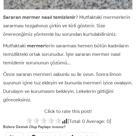
Sararan mermer nasıl temizlenir
? Mutfaktaki mermerlerin
sararması tezgahınızı çirkin ve kirli gösterir. Size
önereceğimiz yöntemle bu sorundan kurtulabilirsiniz.
Mutfaktaki
mermer
lerin sararması hemen bütün kadınların
temizlikteki ortak sorunudur. İşte sararan mermer nasıl
temizlenir sorununun çözümü…
Önce sararan mermeri sabunlu su ile ovun. Sonra limon
suyunun içine tuz ekleyin ve bununla mermeri iyice ovalayın.
Durulayın ve kurumasını bekleyin. Lekelerin gittiğini
göreceksiniz.
Click to rate this post!
[Total:
0
Average:
0
]
Bizlere Destek Olup Paylaşır mısınız?