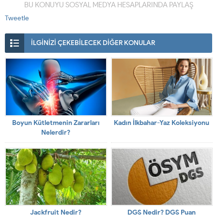
BU KONUYU SOSYAL MEDYA HESAPLARINDA PAYLAŞ
Tweetle
İLGİNİZİ ÇEKEBİLECEK DİĞER KONULAR
Boyun Kütletmenin Zararları
Kadın İlkbahar-Yaz Koleksiyonu
Nelerdir?
Jackfruit Nedir?
DGS Nedir? DGS Puan