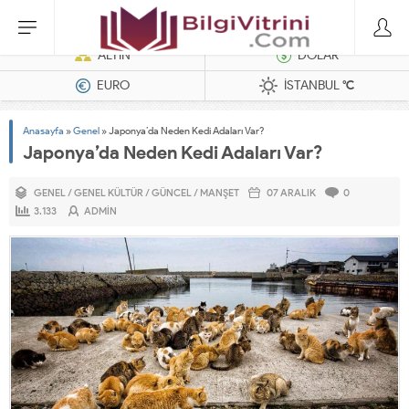
Dizel Jeneratörler
ALTIN
DOLAR
EURO
İSTANBUL
°C
Anasayfa
»
Genel
»
Japonya’da Neden Kedi Adaları Var?
Japonya’da Neden Kedi Adaları Var?
GENEL
/
GENEL KÜLTÜR
/
GÜNCEL
/
MANŞET
07 ARALIK
0
3.133
ADMIN