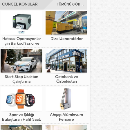
GÜNCEL KONULAR
TÜMÜNÜ GÖR →
Hatasız Operasyonlar
Dizel Jeneratörler
İçin Barkod Yazıcı ve
Otomasyon Sistemleri
Start Stop Uzaktan
Octobank ve
Çalıştırma
Özbekistan
Bankalarının Dijital
Finansal Altyapının
Gelişimindeki Yeni Rolü
Spor ve Şıklığı
Ahşap Alüminyum
Buluşturan Hafif Saat:
Pencere
HUAWEI WATCH FIT 5
Pro