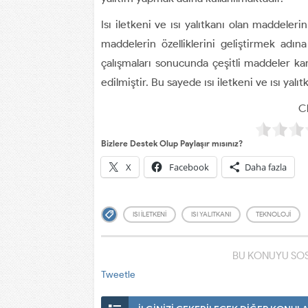
Isı iletkeni ve ısı yalıtkanı olan maddeler
maddelerin özelliklerini geliştirmek ad
çalışmaları sonucunda çeşitli maddeler kar
edilmiştir. Bu sayede ısı iletkeni ve ısı y
Cl
Bizlere Destek Olup Paylaşır mısınız?
X
Facebook
Daha fazla
ISI ILETKENI
ISI YALITKANI
TEKNOLOJI
BU KONUYU SOS
Tweetle