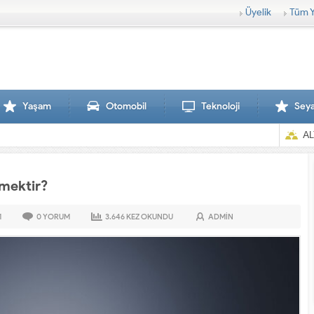
Üyelik
Tüm Y
Yaşam
Otomobil
Teknoloji
Sey
AL
Demektir?
1
0
YORUM
3.646
KEZ OKUNDU
ADMIN
Sırtlanlar hamile zebraya saldırdı