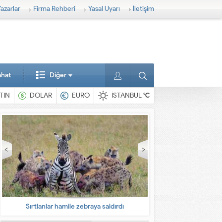
azarlar
Firma Rehberi
Yasal Uyarı
İletişim
ahat
Diğer
TIN
DOLAR
EURO
İSTANBUL
°C
En ilginç hayvanlar
Babalarına bı