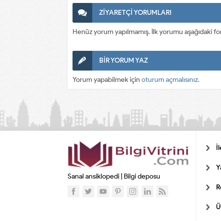
ZİYARETÇİ YORUMLARI
Henüz yorum yapılmamış. İlk yorumu aşağıdaki form a
BİR YORUM YAZ
Yorum yapabilmek için
oturum açmalısınız
.
İ
Y
Sanal ansiklopedi | Bilgi deposu
R
Ü