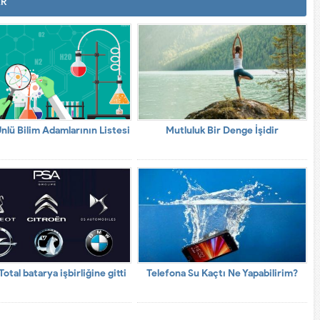
AR
Ünlü Bilim Adamlarının Listesi
Mutluluk Bir Denge İşidir
otal batarya işbirliğine gitti
Telefona Su Kaçtı Ne Yapabilirim?