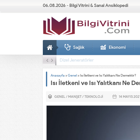
06.08.2026 - Bilgi Vitrini & Sanal Ansiklopedi
Sağlık
Ekonomi
Dizel Jeneratörler
Anasayfa
»
Genel
»
Isı İletkeni ve Isı Yalıtkanı Ne Demektir?
Isı İletkeni ve Isı Yalıtkanı Ne 
GENEL
/
MANŞET
/
TEKNOLOJI
14 MAYIS
202