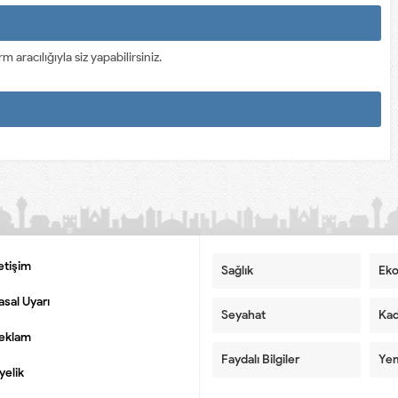
racılığıyla siz yapabilirsiniz.
letişim
Sağlık
Ek
asal Uyarı
Seyahat
Kad
eklam
Faydalı Bilgiler
Yem
yelik