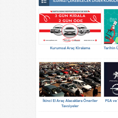
İLGİNİZİ ÇEKEBİLECEK DİĞER KONUL
Kurumsal Araç Kiralama
Tarihin 
İkinci El Araç Alacaklara Öneriler
PSA ve T
Tavsiyeler