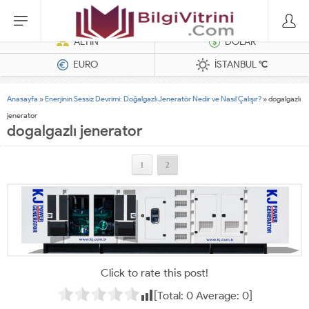
Hatasız Operasyonlar İçin Barkod Yazıcı ve Otomasyon Sistemleri
ALTIN
DOLAR
EURO
İSTANBUL
°C
Anasayfa
»
Enerjinin Sessiz Devrimi: Doğalgazlı Jeneratör Nedir ve Nasıl Çalışır?
»
dogalgazlı
jenerator
dogalgazlı jenerator
1
2
Click to rate this post!
[Total:
0
Average:
0
]