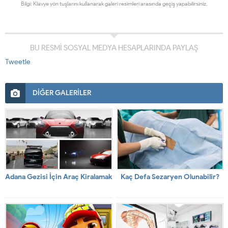
Bilgi: Klavye yön tuşlarını kullanarak galeri resimleri arasında geçiş yapabilirsiniz.
BU RESMİ SOSYAL MEDYA HESAPLARINDA PAYLAŞ
Tweetle
DİĞER GALERİLER
Adana Gezisi İçin Araç Kiralamak
Kaç Defa Sezaryen Olunabilir?