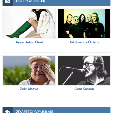
DİĞER GALERİLER
Ayşe Hatun Önal
Bulutsuzluk Özlemi
Zeki Alasya
Cem Karaca
ZİYARETÇİ YORUMLARI