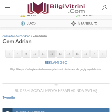
Hatasız Operasyonlar İçin Barkod Yazıcı ve Otomasyon Sistemleri
ALTIN
DOLAR
EURO
İSTANBUL
°C
Anasayfa
»
Cem Adrian
»
Cem Adrian
Cem Adrian
«
9
10
11
12
13
14
15
16
»
<
>
REKLAMI GEÇ
Bilgi: Klavye yön tuşlarını kullanarak galeri resimleri arasında geçiş yapabilirsiniz.
BU RESMİ SOSYAL MEDYA HESAPLARINDA PAYLAŞ
Tweetle