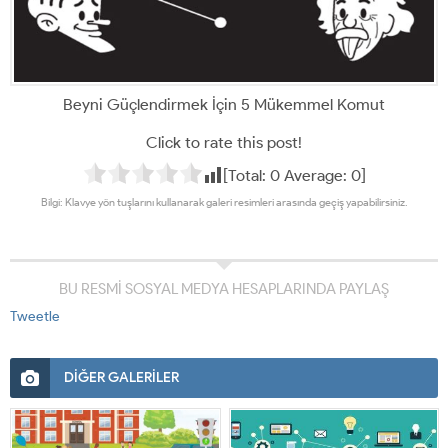
Beyni Güçlendirmek İçin 5 Mükemmel Komut
Click to rate this post!
[Total:
0
Average:
0
]
Bilgi: Klavye yön tuşlarını kullanarak galeri resimleri arasında geçiş yapabilirsiniz.
BU RESMİ SOSYAL MEDYA HESAPLARINDA PAYLAŞ
Tweetle
DİĞER GALERİLER