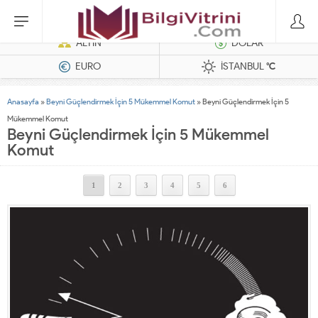
Dizel Jeneratörler
ALTIN
DOLAR
EURO
İSTANBUL
°C
Anasayfa
»
Beyni Güçlendirmek İçin 5 Mükemmel Komut
»
Beyni Güçlendirmek İçin 5
Mükemmel Komut
Beyni Güçlendirmek İçin 5 Mükemmel
Komut
1
2
3
4
5
6