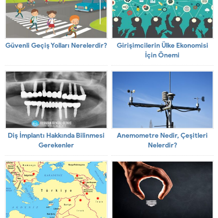
Güvenli Geçiş Yolları Nerelerdir?
Girişimcilerin Ülke Ekonomisi
İçin Önemi
Diş İmplantı Hakkında Bilinmesi
Anemometre Nedir, Çeşitleri
Gerekenler
Nelerdir?