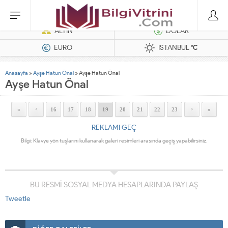
Hatasız Operasyonlar İçin Barkod Yazıcı ve Otomasyon Sistemleri
ALTIN
DOLAR
EURO
İSTANBUL
°C
Anasayfa
»
Ayşe Hatun Önal
»
Ayşe Hatun Önal
Ayşe Hatun Önal
«
16
17
18
19
20
21
22
23
»
<
>
REKLAMI GEÇ
Bilgi: Klavye yön tuşlarını kullanarak galeri resimleri arasında geçiş yapabilirsiniz.
BU RESMİ SOSYAL MEDYA HESAPLARINDA PAYLAŞ
Tweetle