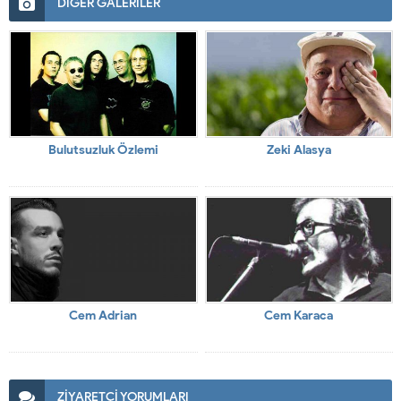
DİĞER GALERİLER
Bulutsuzluk Özlemi
Zeki Alasya
Cem Adrian
Cem Karaca
ZİYARETÇİ YORUMLARI