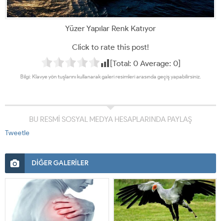
Yüzer Yapılar Renk Katıyor
Click to rate this post!
[Total:
0
Average:
0
]
Bilgi: Klavye yön tuşlarını kullanarak galeri resimleri arasında geçiş yapabilirsiniz.
BU RESMİ SOSYAL MEDYA HESAPLARINDA PAYLAŞ
Tweetle
DİĞER GALERİLER