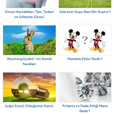
Omuz Hastalıkları: Tanı, Tedavi
Sekreter Kuşu Nasıl Bir Kuştur?
ve İyileşme Süreci
Wyoming Eyaleti`nin Komik
Mandela Etkisi Nedir?
Yasakları
Işığın Enerji Olduğunun Kanıtı
Pırlanta ve İfade Ettiği Mana
Nedir?