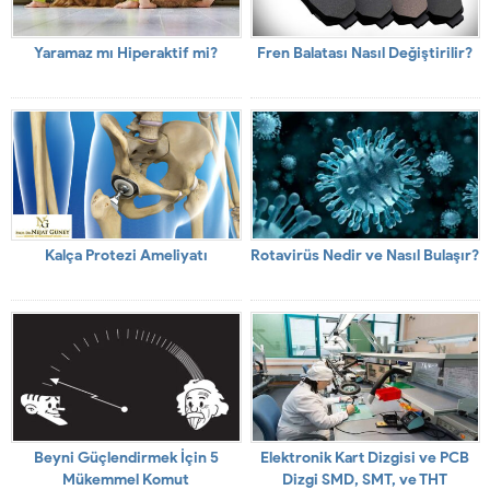
Yaramaz mı Hiperaktif mi?
Fren Balatası Nasıl Değiştirilir?
Kalça Protezi Ameliyatı
Rotavirüs Nedir ve Nasıl Bulaşır?
Beyni Güçlendirmek İçin 5
Elektronik Kart Dizgisi ve PCB
Mükemmel Komut
Dizgi SMD, SMT, ve THT