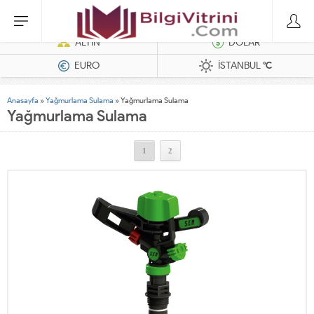
Hatasız Operasyonlar İçin Barkod Yazıcı ve Otomasyon Sistemleri
ALTIN
DOLAR
EURO
İSTANBUL
°C
Anasayfa
»
Yağmurlama Sulama
»
Yağmurlama Sulama
Yağmurlama Sulama
1
2