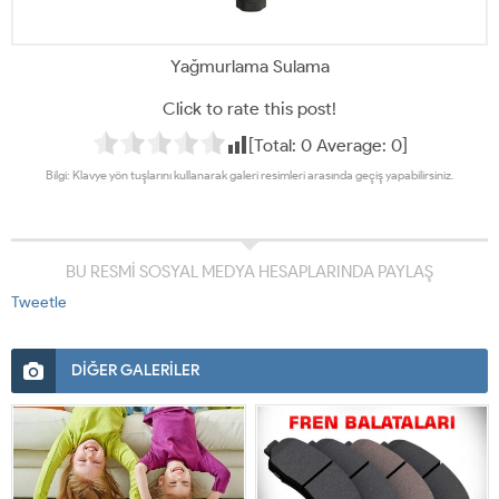
Yağmurlama Sulama
Click to rate this post!
[Total:
0
Average:
0
]
Bilgi: Klavye yön tuşlarını kullanarak galeri resimleri arasında geçiş yapabilirsiniz.
BU RESMİ SOSYAL MEDYA HESAPLARINDA PAYLAŞ
Tweetle
DİĞER GALERİLER