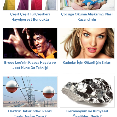
Çeşit Çeşit Tül Çeşitleri
Çocuğa Okuma Alışkanlığı Nasıl
Hayelperest Boncukta
Kazandırılır
Bruce Lee’nin Kısaca Hayatı ve
Kadınlar İçin Güzelliğin Sırları
Jeet Kune Do Tekniği
Elektrik Hatlarındaki Renkli
Germanyum ve Kimyasal
Toplar Ne İşe Yarar?
Özellikleri Nedir?