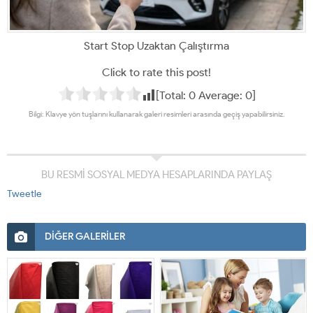
Start Stop Uzaktan Çalıştırma
Click to rate this post!
[Total:
0
Average:
0
]
Bilgi: Klavye yön tuşlarını kullanarak galeri resimleri arasında geçiş yapabilirsiniz.
BU RESMİ SOSYAL MEDYA HESAPLARINDA PAYLAŞ
Tweetle
DİĞER GALERİLER