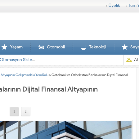
Üyelik
Tüm Y
Yaşam
Otomobil
Teknoloji
Sey
AL
Altyapının Gelişimindeki Yeni Rolü
»
Octobank ve Özbekistan Bankalarının Dijital Finansal
rının Dijital Finansal Altyapının
1
2