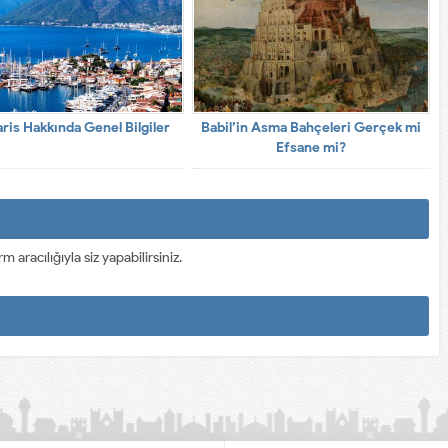
is Hakkında Genel Bilgiler
Babil’in Asma Bahçeleri Gerçek mi
Efsane mi?
racılığıyla siz yapabilirsiniz.