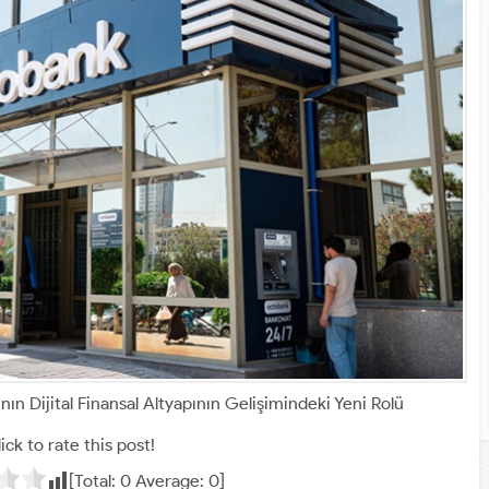
n Dijital Finansal Altyapının Gelişimindeki Yeni Rolü
ick to rate this post!
[Total:
0
Average:
0
]