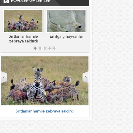
POPÜLER GALERİLER
Sırtlanlar hamile
En ilginç hayvanlar
En komik capsler
zebraya saldırdı
Sırtlanlar hamile zebraya saldırdı
En ilginç 