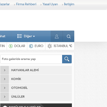
azarlar
Firma Rehberi
Yasal Uyarı
İletişim
ahat
Diğer
TIN
DOLAR
EURO
İSTANBUL
°C
HAYVANLAR ALEMI
KOMIK
OTOMOBIL
ÜNLÜLER