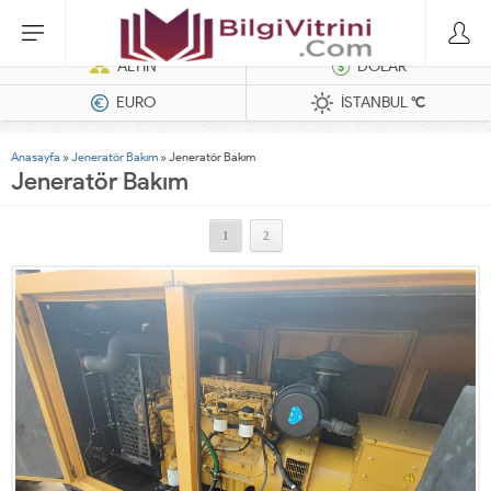
Dizel Jeneratörler
ALTIN
DOLAR
EURO
İSTANBUL
°C
Anasayfa
»
Jeneratör Bakım
»
Jeneratör Bakım
Jeneratör Bakım
1
2