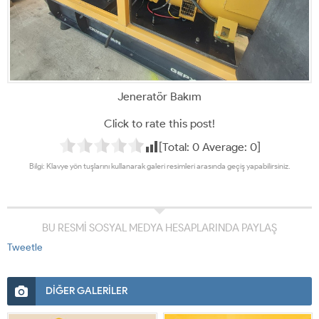
Jeneratör Bakım
Click to rate this post!
[Total:
0
Average:
0
]
Bilgi: Klavye yön tuşlarını kullanarak galeri resimleri arasında geçiş yapabilirsiniz.
BU RESMİ SOSYAL MEDYA HESAPLARINDA PAYLAŞ
Tweetle
DİĞER GALERİLER