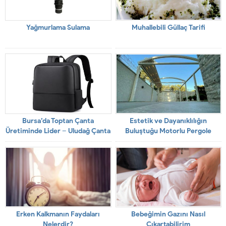
Yağmurlama Sulama
Muhallebili Güllaç Tarifi
Bursa’da Toptan Çanta
Estetik ve Dayanıklılığın
Üretiminde Lider – Uludağ Çanta
Buluştuğu Motorlu Pergole
Sistemleri
Erken Kalkmanın Faydaları
Bebeğimin Gazını Nasıl
Nelerdir?
Çıkartabilirim