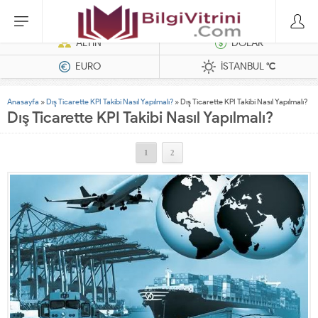
Dizel Jeneratörler
ALTIN
DOLAR
EURO
İSTANBUL
°C
Anasayfa
»
Dış Ticarette KPI Takibi Nasıl Yapılmalı?
»
Dış Ticarette KPI Takibi Nasıl Yapılmalı?
Dış Ticarette KPI Takibi Nasıl Yapılmalı?
1
2